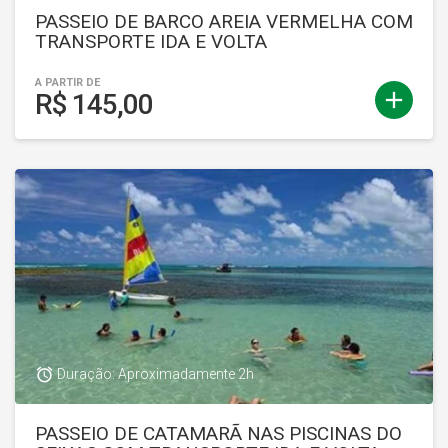
PASSEIO DE BARCO AREIA VERMELHA COM
TRANSPORTE IDA E VOLTA
A PARTIR DE
add
R$ 145,00
access_alarm
Duração: Aproximadamente 2h
PASSEIO DE CATAMARÃ NAS PISCINAS DO