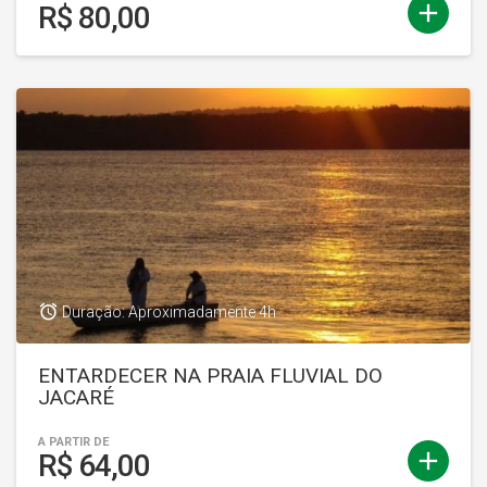
add
R$ 80,00
access_alarm
Duração: Aproximadamente 4h
ENTARDECER NA PRAIA FLUVIAL DO
JACARÉ
A PARTIR DE
add
R$ 64,00