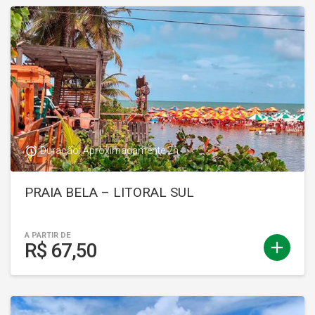
access_alarm
Duração: Aproximadamente 2h
PRAIA BELA – LITORAL SUL
A PARTIR DE
add
R$ 67,50