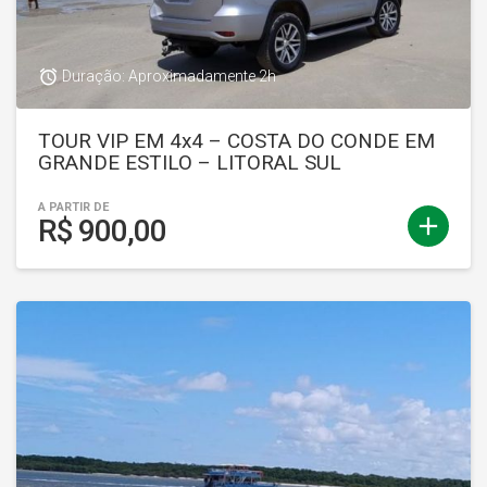
access_alarm
Duração: Aproximadamente 2h
TOUR VIP EM 4x4 – COSTA DO CONDE EM
GRANDE ESTILO – LITORAL SUL
A PARTIR DE
add
R$ 900,00