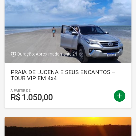
access_alarm
Duração: Aproximadamente 2h
PRAIA DE LUCENA E SEUS ENCANTOS –
TOUR VIP EM 4x4
A PARTIR DE
add
R$ 1.050,00