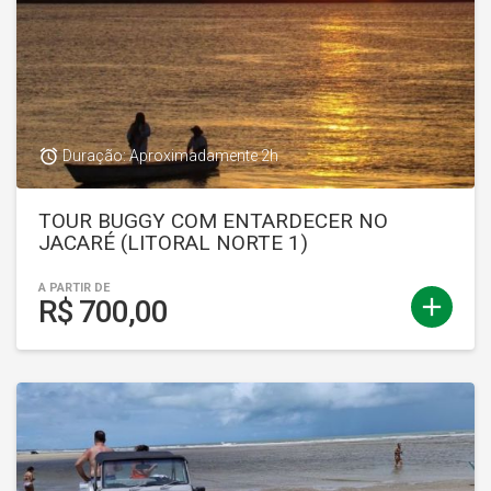
access_alarm
Duração: Aproximadamente 2h
TOUR BUGGY COM ENTARDECER NO
JACARÉ (LITORAL NORTE 1)
A PARTIR DE
add
R$ 700,00