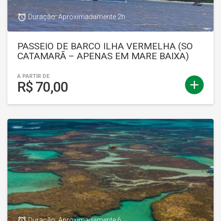
access_alarm
Duração: Aproximadamente 2h
PASSEIO DE BARCO ILHA VERMELHA (SO
CATAMARÃ – APENAS EM MARE BAIXA)
A PARTIR DE
add
R$ 70,00
access_alarm
Duração: Aproximadamente 6