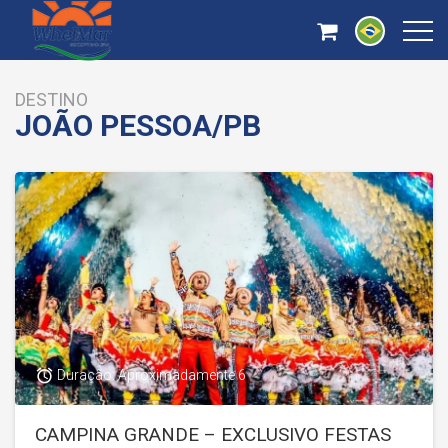
DESTINO
JOÃO PESSOA/PB
access_alarm
Duração: Aproximadamente 6
CAMPINA GRANDE – EXCLUSIVO FESTAS