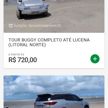
access_alarm
Duração: Aproximadamente 2h
TOUR BUGGY COMPLETO ATÉ LUCENA
(LITORAL NORTE)
A PARTIR DE
add
R$ 720,00