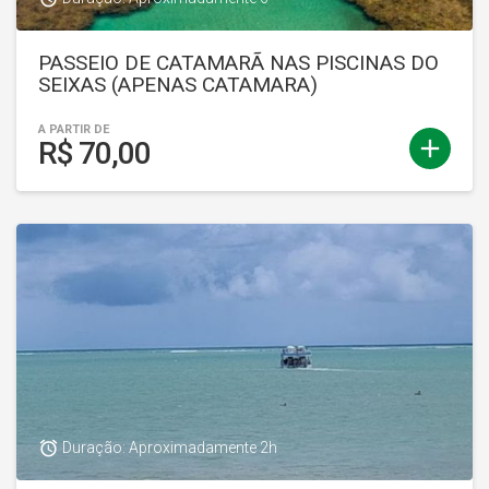
PASSEIO DE CATAMARÃ NAS PISCINAS DO
SEIXAS (APENAS CATAMARA)
A PARTIR DE
add
R$ 70,00
access_alarm
Duração: Aproximadamente 2h