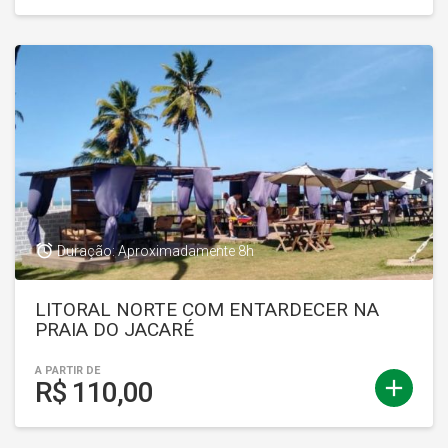
access_alarm
Duração: Aproximadamente 8h
LITORAL NORTE COM ENTARDECER NA
PRAIA DO JACARÉ
A PARTIR DE
add
R$ 110,00