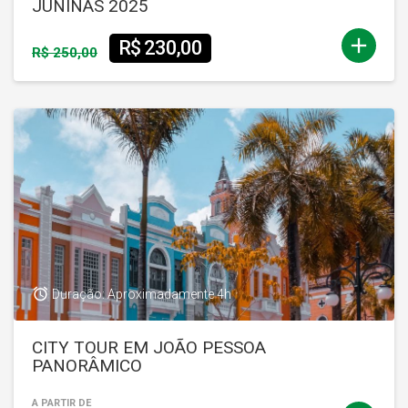
JUNINAS 2025
add
R$ 230,00
R$ 250,00
access_alarm
Duração: Aproximadamente 4h
CITY TOUR EM JOÃO PESSOA
PANORÂMICO
A PARTIR DE